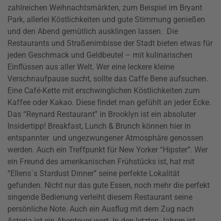
zahlreichen Weihnachtsmärkten, zum Beispiel im Bryant
Park, allerlei Köstlichkeiten und gute Stimmung genießen
und den Abend gemütlich ausklingen lassen. Die
Restaurants und Straßenimbisse der Stadt bieten etwas für
jeden Geschmack und Geldbeutel – mit kulinarischen
Einflüssen aus aller Welt. Wer eine leckere kleine
Verschnaufpause sucht, sollte das Caffe Bene aufsuchen.
Eine Café-Kette mit erschwinglichen Köstlichkeiten zum
Kaffee oder Kakao. Diese findet man gefühlt an jeder Ecke.
Das “Reynard Restaurant” in Brooklyn ist ein absoluter
Insidertipp! Breakfast, Lunch & Brunch können hier in
entspannter und ungezwungener Atmosphäre genossen
werden. Auch ein Treffpunkt für New Yorker “Hipster”. Wer
ein Freund des amerikanischen Frühstücks ist, hat mit
“Ellens´s Stardust Dinner” seine perfekte Lokalität
gefunden. Nicht nur das gute Essen, noch mehr die perfekt
singende Bedienung verleiht diesem Restaurant seine
persönliche Note. Auch ein Ausflug mit dem Zug nach
Astoria ist ein Abenteuer wert. In den letzten Jahren ist