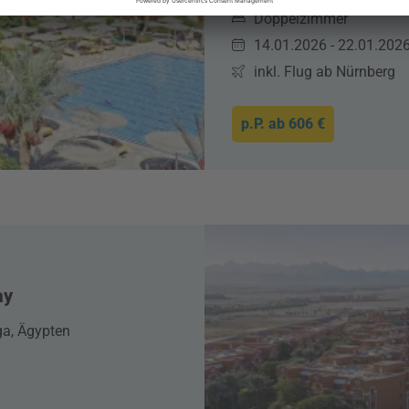
Doppelzimmer
14.01.2026 - 22.01.202
inkl. Flug ab Nürnberg
p.P. ab
606 €
ay
a, Ägypten