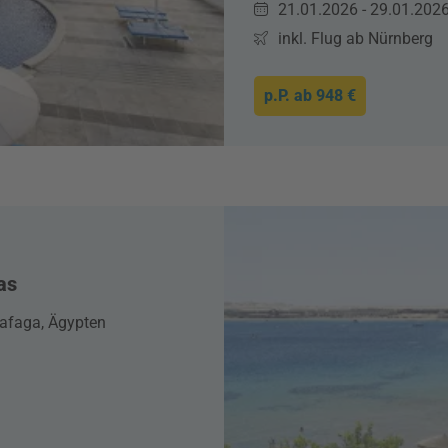
21.01.2026 - 29.01.202
inkl. Flug ab Nürnberg
p.P. ab
948 €
as
afaga, Ägypten