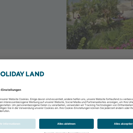
Three Corners Sunny
Hurghada, Hurghada &
2 Personen
8 Tage / 7 Nächte
All Inclusive