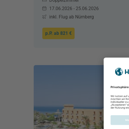
Doppelzimmer
17.06.2026 - 25.06.2026
inkl. Flug ab Nürnberg
p.P. ab
821 €