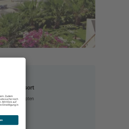
 Beach Resort
 Safaga, Ägypten